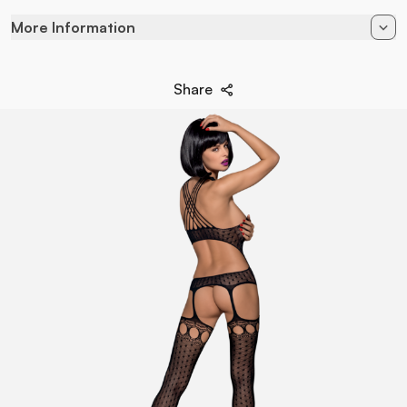
More Information
Color
Black
Share
90% Poliamida - 10%
Composition
Elastane
Size
S/M/L
Style
Bodystocking
Brand
Obsessive