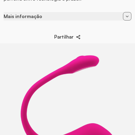
Mais informação
Estimulación
Ponto G
Partilhar
App
Apple iOS / Android
Conexão
Bluetooth
Alimentação
Recarregável
Baterias
Carregador USB
Cor
Fúcsia
EAN
728360599728
Marca
Lovense
Material
Silicone Hipoalergênico