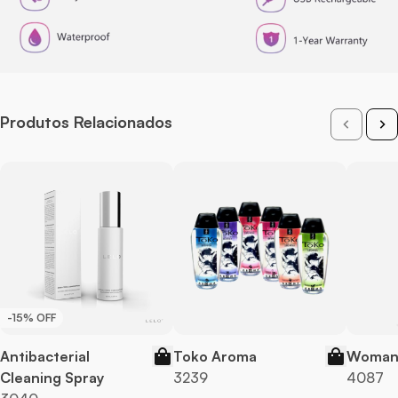
Produtos Relacionados
-15% OFF
Antibacterial
Toko Aroma
Woman 
Cleaning Spray
3239
4087