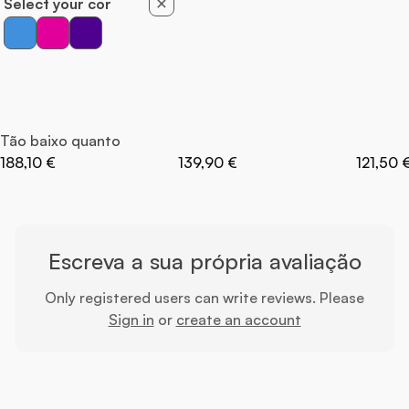
Select your cor
Tão baixo quanto
Preço E
188,10 €
139,90 €
121,50 
Escreva a sua própria avaliação
Only registered users can write reviews. Please
Sign in
or
create an account