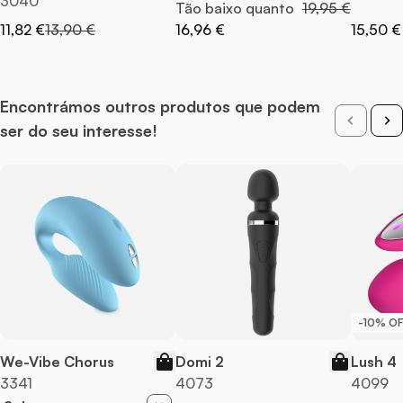
3040
Preço Normal
Tão baixo quanto
19,95 €
Preço Especial
Preço Normal
11,82 €
13,90 €
16,96 €
15,50 €
Encontrámos outros produtos que podem
ser do seu interesse!
-10% OF
We-Vibe Chorus
Domi 2
Lush 4
3341
4073
4099