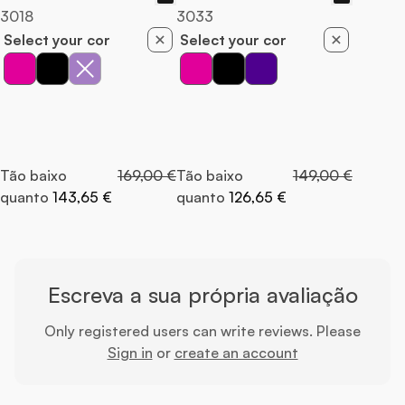
3018
3033
Select your cor
Select your cor
Preço Normal
Preço Normal
Tão baixo
169,00 €
Tão baixo
149,00 €
quanto
143,65 €
quanto
126,65 €
Escreva a sua própria avaliação
Only registered users can write reviews. Please
Sign in
or
create an account