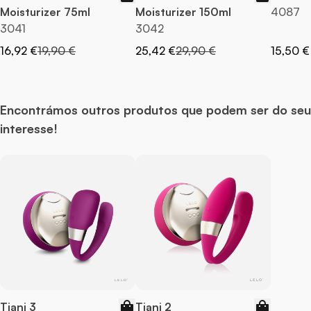
Moisturizer 75ml
Moisturizer 150ml
4087
3041
3042
Preço Especial
Preço Normal
Preço Especial
Preço Normal
16,92 €
19,90 €
25,42 €
29,90 €
15,50 €
Encontrámos outros produtos que podem ser do seu
interesse!
Tiani 3
Tiani 2