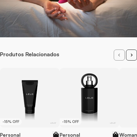
Vibração
10 Modos
Produtos Relacionados
-15% OFF
-15% OFF
Personal
Personal
Woman 