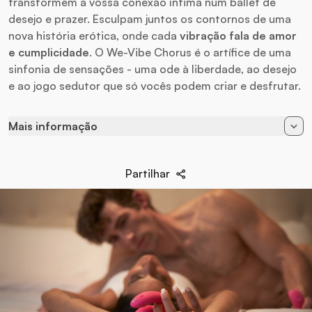
transformem a vossa conexão íntima num ballet de
desejo e prazer. Esculpam juntos os contornos de uma
nova história erótica, onde cada
vibração fala de amor
e cumplicidade
. O We-Vibe Chorus é o artífice de uma
sinfonia de sensações - uma ode à liberdade, ao desejo
e ao jogo sedutor que só vocês podem criar e desfrutar.
Mais informação
Estimulación
Clítoris / Punto G
Partilhar
App
Apple iOS / Android
Conexão
Bluetooth
Alimentação
Recarregável
Baterias
Carregador USB
Marca
We-Vibe
Material
Silicone Hipoalergênico