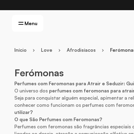
Menu
Início
Love
Afrodisíacos
Ferómona
Ferómonas
Perfumes com Feromonas para Atrair e Seduzir: Gu
O universo dos
perfumes com feromonas para atrair
Seja para conquistar alguém especial, apimentar a r
conhecer como funcionam os perfumes com feromona
utilizar?
O que São Perfumes com Feromonas?
Perfumes com feromonas são fragrâncias especiais 
ligadas ao desejo, atração e comunicação olfativa 