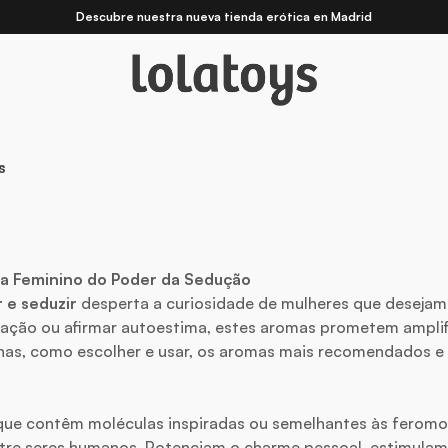
Descubre nuestra nueva
tienda erótica en Madrid
s
ia Feminino do Poder da Sedução
 e seduzir
desperta a curiosidade de mulheres que desejam se
elação ou afirmar autoestima, estes aromas prometem amplifi
s, como escolher e usar, os aromas mais recomendados e 
que contêm moléculas inspiradas ou semelhantes às ferom
entre seres humanos. Potenciam o charme pessoal, estimula