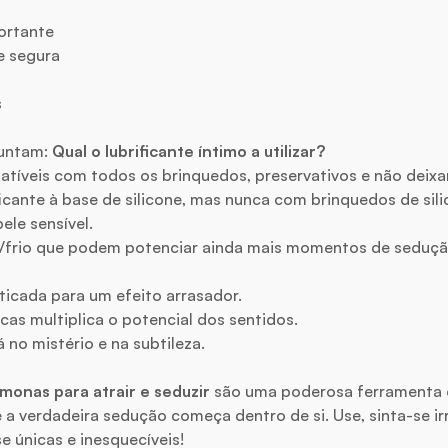
ortante
e segura
s
guntam:
Qual o lubrificante íntimo a utilizar?
atíveis com todos os brinquedos, preservativos e não deixa
icante à base de silicone, mas nunca com brinquedos de sili
le sensível.
s/frio que podem potenciar ainda mais momentos de sedução
ticada para um efeito arrasador.
cas multiplica o potencial dos sentidos.
no mistério e na subtileza.
onas para atrair e seduzir
são uma poderosa ferramenta 
 verdadeira sedução começa dentro de si. Use, sinta-se irr
 únicas e inesquecíveis!