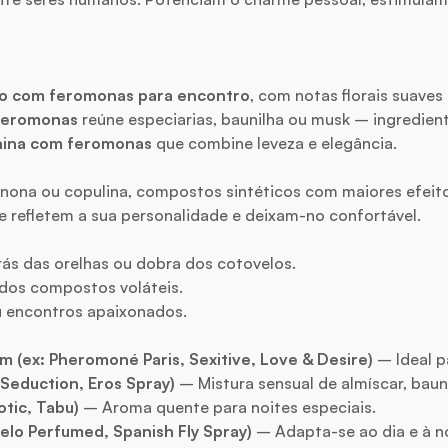
to com feromonas para encontro
, com notas florais suaves
 feromonas
reúne especiarias, baunilha ou musk – ingredien
inina com feromonas
que combine leveza e elegância.
enona ou copulina, compostos sintéticos com maiores efei
refletem a sua personalidade e deixam-no confortável.
rás das orelhas ou dobra dos cotovelos.
o dos compostos voláteis.
u encontros apaixonados.
(ex: Pheromoné Paris, Sexitive, Love & Desire)
– Ideal p
Seduction, Eros Spray)
– Mistura sensual de almíscar, bauni
tic, Tabu)
– Aroma quente para noites especiais.
elo Perfumed, Spanish Fly Spray)
– Adapta-se ao dia e à no