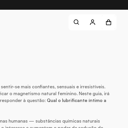
Shopping cart
Conta
Pesquisa
You did not add any products to cart yet!
Iniciar Sessão
Criar uma Conta
ntir-se mais confiantes, sensuais e irresistíveis.
car o magnetismo natural feminino. Neste guia, irá
responder à questão:
Qual o lubrificante íntimo a
onas humanas — substâncias químicas naturais
m o interesse e aumentam o poder de sedução de