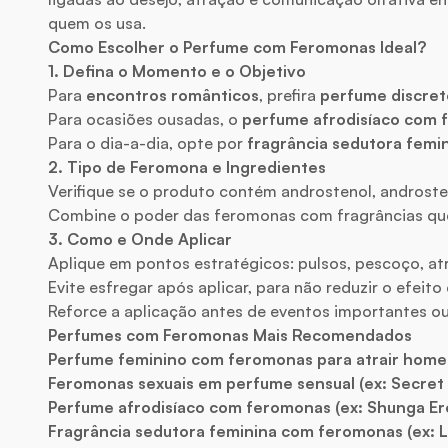
quem os usa.
Como Escolher o Perfume com Feromonas Ideal?
1. Defina o Momento e o Objetivo
Para
encontros românticos
, prefira
perfume discre
Para ocasiões ousadas, o
perfume afrodisíaco com
Para o dia-a-dia, opte por
fragrância sedutora fem
2. Tipo de Feromona e Ingredientes
Verifique se o produto contém androstenol, androst
Combine o poder das feromonas com fragrâncias que 
3. Como e Onde Aplicar
Aplique em pontos estratégicos: pulsos, pescoço, at
Evite esfregar após aplicar, para não reduzir o efeit
Reforce a aplicação antes de eventos importantes o
Perfumes com Feromonas Mais Recomendados
Perfume feminino com feromonas para atrair homem 
Feromonas sexuais em perfume sensual (ex: Secret 
Perfume afrodisíaco com feromonas (ex: Shunga Ero
Fragrância sedutora feminina com feromonas (ex: L