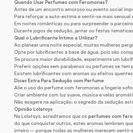
Quando Usar Perfumes com Feromonas?
Antes de um encontro amoroso ou evento social imp
Para reforçar a auto-estima e sentir-se mais sensual 
Em noites românticas ou para surpreender o parceiro
Durante jogos de sedução, jantar ou festas temática
Qual o Lubrificante Íntimo a Utilizar?
Ao planear uma noite especial, muitas mulheres per
Opte por lubrificantes à base de água, pois são comp
Se procura maior durabilidade, experimente um lubrif
Preferir opções sem parabenos ou perfumes se tem pe
Existem lubrificantes com aromas ou efeitos quente
Dicas Extra Para Sedução com Perfume
Alie o uso do perfume com feromonas a lingerie sofis
Criar ambiente com luz suave, música e velas aromáti
Não exagere na aplicação: o segredo da sedução está 
Opinião Lolatoys
Na Lolatoys, acreditamos que os
perfumes com ferom
do que conquistar outros, estes aromas lembram que a
inteiro – porque todas as mulheres merecem sentir-se