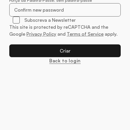
Força da Palavra-Passe:
sem palavra-passe
Confirmar Nova Palavra-passe
Subscreva a Newsletter
This site is protected by reCAPTCHA and the
Google
Privacy Policy
and
Terms of Service
apply.
Criar
Back to login