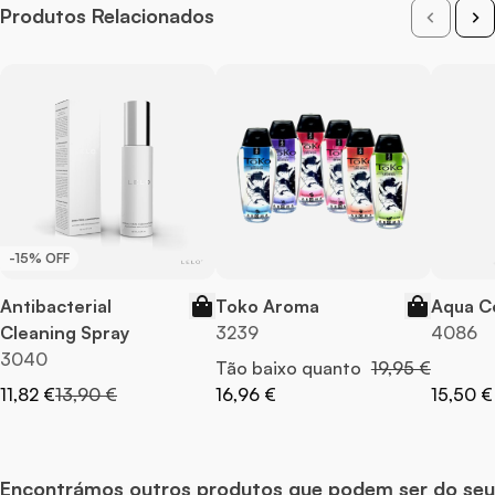
Tipo de lubrificante
À Base de Água
Produtos Relacionados
Fragrância
Neutro
-15% OFF
Antibacterial
Toko Aroma
Aqua C
Cleaning Spray
3239
4086
3040
Preço Normal
Tão baixo quanto
19,95 €
Preço Especial
Preço Normal
11,82 €
13,90 €
16,96 €
15,50 €
Encontrámos outros produtos que podem ser do seu