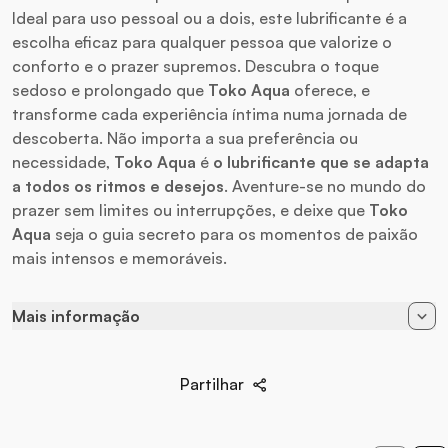
Ideal para uso pessoal ou a dois, este lubrificante é a
escolha eficaz para qualquer pessoa que valorize o
conforto e o prazer supremos. Descubra o toque
sedoso e prolongado que
Toko Aqua
oferece, e
transforme cada experiência íntima numa jornada de
descoberta. Não importa a sua preferência ou
necessidade,
Toko Aqua
é
o lubrificante que se adapta
a todos os ritmos e desejos
. Aventure-se no mundo do
prazer sem limites ou interrupções, e deixe que
Toko
Aqua
seja o guia secreto para os momentos de paixão
mais intensos e memoráveis.
Mais informação
Disponíbel em
165 ml
Partilhar
EAN
697309062008
Marca
Shunga