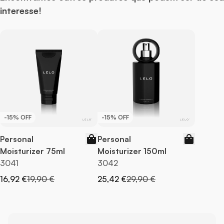
interesse!
-15% OFF
-15% OFF
Personal
Personal
Moisturizer 75ml
Moisturizer 150ml
3041
3042
Preço Especial
Preço Normal
Preço Especial
Preço Normal
16,92 €
19,90 €
25,42 €
29,90 €