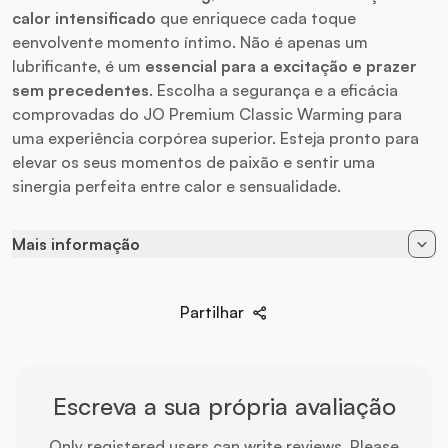
calor intensificado
que enriquece cada toque
eenvolvente momento íntimo. Não é apenas um
lubrificante, é um
essencial para a excitação e prazer
sem precedentes
. Escolha a segurança e a eficácia
comprovadas do JO Premium Classic Warming para
uma experiência corpórea superior. Esteja pronto para
elevar os seus momentos de paixão e sentir uma
sinergia perfeita entre calor e sensualidade.
Mais informação
Marca
System JO
Partilhar
Tipo de lubrificante
À Base de Silicone
Sensação
Frio
Escreva a sua própria avaliação
Only registered users can write reviews. Please