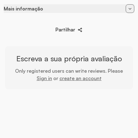
Mais informação
Disponíbel em
10 ml
Partilhar
EAN
796494401248
Marca
System JO
Sensação
Calor
Escreva a sua própria avaliação
Only registered users can write reviews. Please
Sign in
or
create an account