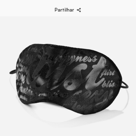
Plumero
Conteúdo
Máscara de Satén
Partilhar
Esposas de Satén
EAN
8436562010089
Marca
Bijoux Indiscrets