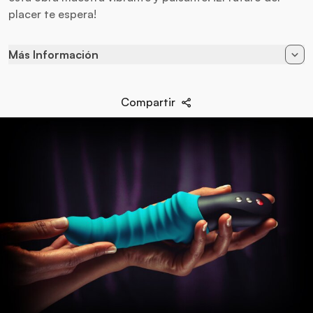
placer te espera!
Más Información
Alimentación
Recargable
Compartir
Baterias
Cargador USB
Diametro
4 cm
Largo
23,9 cm
Marca
Fun Factory
Material
Silicona Hipoalergénica
Vibración
10 Intensidades