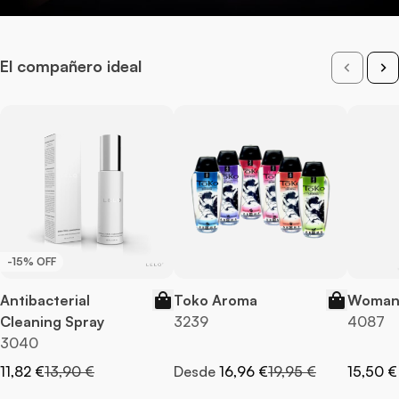
El compañero ideal
-15% OFF
Antibacterial
Toko Aroma
Woman 
Cleaning Spray
3239
4087
3040
Precio especial
Precio normal
Precio normal
11,82 €
13,90 €
Desde
16,96 €
19,95 €
15,50 €