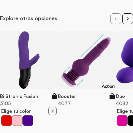
Explore otras opciones
Bi Stronic Fusion
Booster
Duo
3105
4077
4082
Elige tu color
Elige t