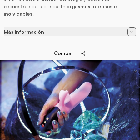
encuentran para brindarte
orgasmos intensos e
inolvidables
.
Más Información
Alimentación
Recargable
Compartir
Baterias
Cargador USB
Diametro
4,8 cm
Largo
21,7 cm
Marca
Fun Factory
Material
Silicona Hipoalergénica
Vibración
7 Intensidades