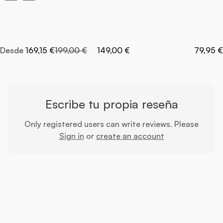
Precio normal
Desde
169,15 €
199,00 €
149,00 €
79,95 €
Escribe tu propia reseña
Only registered users can write reviews. Please
Sign in
or
create an account