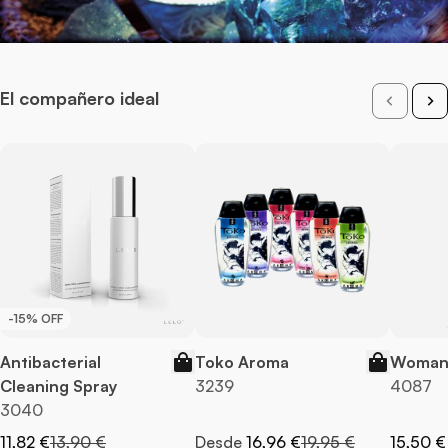
El compañero ideal
-15% OFF
Antibacterial
Toko Aroma
Woman 
Cleaning Spray
3239
4087
3040
Precio especial
Precio normal
Precio normal
11,82 €
13,90 €
Desde
16,96 €
19,95 €
15,50 €