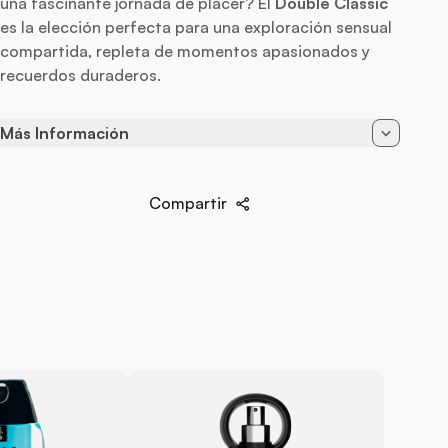
una fascinante jornada de placer? El
Double Classic
es la elección perfecta para una exploración sensual
compartida, repleta de momentos apasionados y
recuerdos duraderos.
Más Información
Alimentación
Recargable
Compartir
Baterias
Cargador USB
Color
Violeta
EAN
4049369043286
Marca
Satisfyer
Material
Silicona Hipoalergénica
Vibración
10 Intensidades