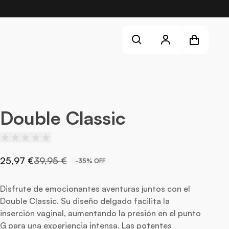
Shopping cart
Cuenta
Buscar
¡Aún no has añadido productos a la cesta!
Iniciar sesión
Crear cuenta
Double Classic
25,97 €
39,95 €
-35% OFF
Disfrute de emocionantes aventuras juntos con el
Double Classic. Su diseño delgado facilita la
inserción vaginal, aumentando la presión en el punto
G para una experiencia intensa. Las potentes