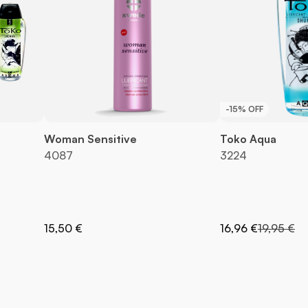
-15% OFF
Woman Sensitive
Toko Aqua
4087
3224
mal
Precio especial
Precio no
15,50 €
16,96 €
19,95 €