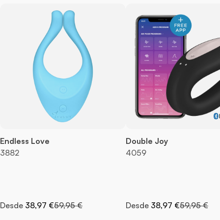
Endless Love
Double Joy
3882
4059
Precio normal
Precio nor
Desde
38,97 €
59,95 €
Desde
38,97 €
59,95 €