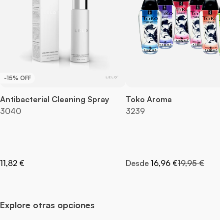
-15% OFF
Antibacterial Cleaning Spray
Toko Aroma
3040
3239
Precio nor
11,82 €
Desde
16,96 €
19,95 €
Explore otras opciones