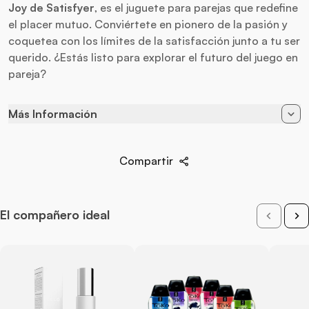
Joy de Satisfyer
, es el juguete para parejas que redefine
el placer mutuo. Conviértete en pionero de la pasión y
coquetea con los límites de la satisfacción junto a tu ser
querido. ¿Estás listo para explorar el futuro del juego en
pareja?
Más Información
App
Apple iOS / Android
Compartir
Alimentación
Recargable
Baterias
Cargador USB
Marca
Satisfyer
El compañero ideal
Material
Silicona Hipoalergénica
Vibración
10 Programas