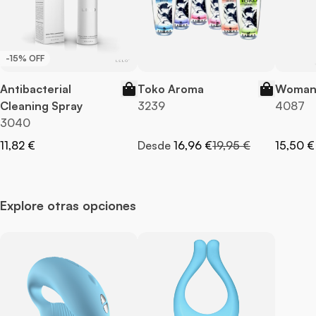
-15% OFF
Antibacterial
Toko Aroma
Woman 
Cleaning Spray
3239
4087
3040
Precio normal
11,82 €
Desde
16,96 €
19,95 €
15,50 €
Explore otras opciones