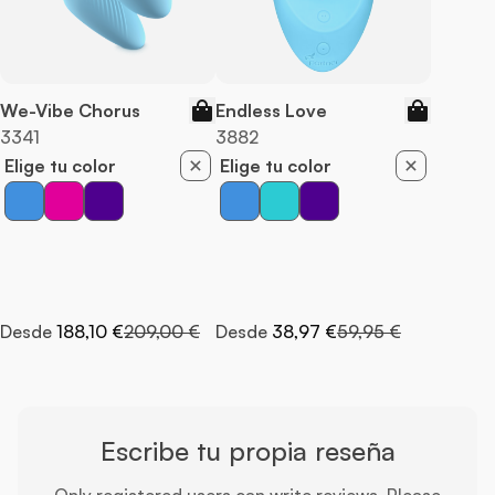
We-Vibe Chorus
Endless Love
3341
3882
Elige tu color
Elige tu color
Precio normal
Precio normal
Desde
188,10 €
209,00 €
Desde
38,97 €
59,95 €
Escribe tu propia reseña
Only registered users can write reviews. Please