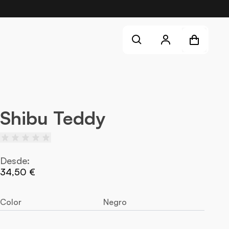
Shopping cart
Cuenta
Buscar
¡Aún no has añadido productos a la cesta!
Iniciar sesión
Crear cuenta
Shibu Teddy
Desde:
34,50 €
Color
Negro