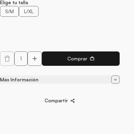
Elige tu talla
S/M
L/XL
Cantidad
Comprar
Decrease quantity for Shibu Teddy
Increase quantity
Más Información
Color
Negro
Compartir
90% Poliamida - 10%
Composición
Elastane
Estilo
Teddies
Marca
Obsessive