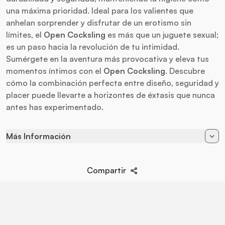
una máxima prioridad. Ideal para los valientes que
anhelan sorprender y disfrutar de un erotismo sin
límites, el
Open Cocksling
es más que un juguete sexual;
es un paso hacia la revolución de tu intimidad.
Sumérgete en la aventura más provocativa y eleva tus
momentos íntimos con el
Open Cocksling
. Descubre
cómo la combinación perfecta entre diseño, seguridad y
placer puede llevarte a horizontes de éxtasis que nunca
antes has experimentado.
Más Información
Color
Gris
Compartir
EAN
8719497666645
Diametro
2,5 cm / 3 cm
Largo
3,5 cm
Ancho
4,5 cm