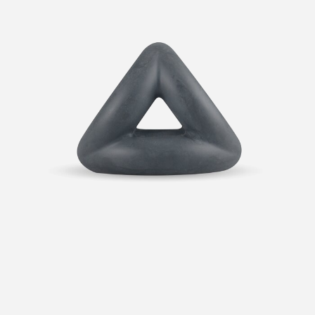
Marca
Boners
Material
Silicona Hipoalergénica