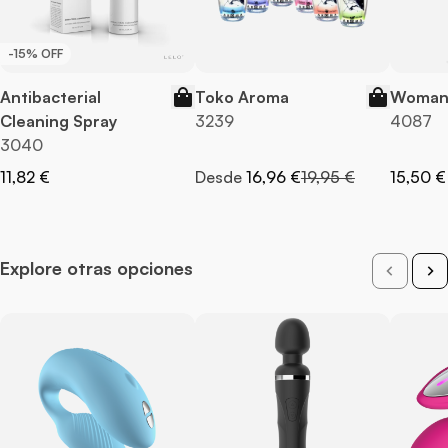
-15% OFF
Antibacterial
Toko Aroma
Woman 
Cleaning Spray
3239
4087
3040
Precio normal
11,82 €
Desde
16,96 €
19,95 €
15,50 €
Explore otras opciones