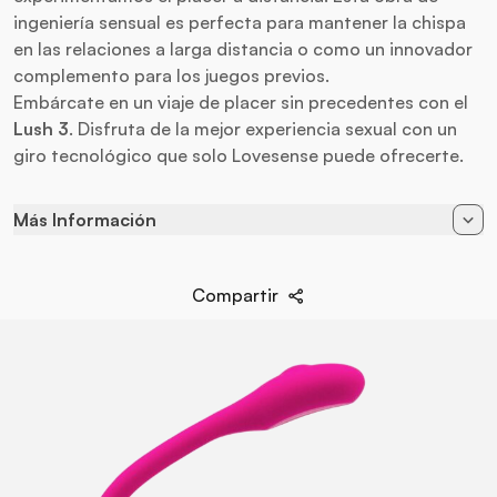
ingeniería sensual es perfecta para mantener la chispa
en las relaciones a larga distancia o como un innovador
complemento para los juegos previos.
Embárcate en un viaje de placer sin precedentes con el
Lush 3
. Disfruta de la mejor experiencia sexual con un
giro tecnológico que solo Lovesense puede ofrecerte.
Más Información
Estimulación
Punto G
Compartir
App
Apple iOS / Android
Conexión
Bluetooth
Alimentación
Recargable
Baterias
Cargador USB
Color
Fucsia
EAN
728360599728