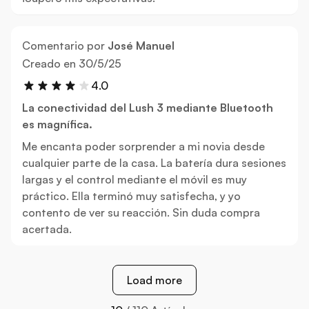
Comentario por
José Manuel
30 de mayo de 2025
Creado en
30/5/25
4.0
La conectividad del Lush 3 mediante Bluetooth
es magnífica.
Me encanta poder sorprender a mi novia desde
cualquier parte de la casa. La batería dura sesiones
largas y el control mediante el móvil es muy
práctico. Ella terminó muy satisfecha, y yo
contento de ver su reacción. Sin duda compra
acertada.
Load more