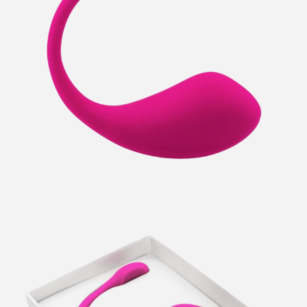
Marca
Lovense
Material
Silicona Hipoalergénica