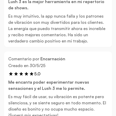
Lush 3 es la mejor herramienta en mi repertorio
de shows.
Es muy intuitivo, la app nunca falla y los patrones
de vibración son muy divertidos para los clientes.
La energía que puedo transmitir ahora es increíble
y recibo mejores comentarios. Ha sido un
verdadero cambio positivo en mi trabajo.
Comentario por
Encarnación
30 de mayo de 2025
Creado en
30/5/25
5.0
Me encanta poder experimentar nuevas
sensaciones y el Lush 3 me lo permite.
Es muy fácil de usar, su vibración es potente pero
silenciosa, y se siente seguro en todo momento. El
diseño es bonito y no ocupa mucho espacio.
¡Superó mis expectativas!