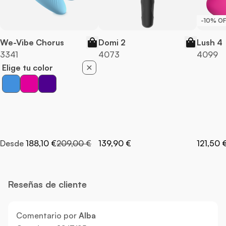
-10% OF
We-Vibe Chorus
Domi 2
Lush 4
3341
4073
4099
Elige tu color
Precio normal
Desde
188,10 €
209,00 €
139,90 €
121,50 
Reseñas de cliente
Comentario por
Alba