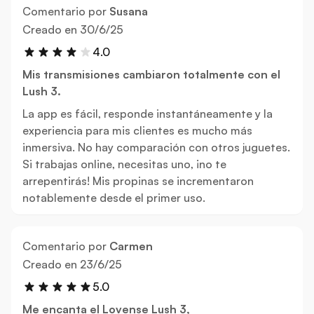
Comentario por
Susana
30 de junio de 2025
Creado en
30/6/25
4.0
Mis transmisiones cambiaron totalmente con el
Lush 3.
La app es fácil, responde instantáneamente y la
experiencia para mis clientes es mucho más
inmersiva. No hay comparación con otros juguetes.
Si trabajas online, necesitas uno, ¡no te
arrepentirás! Mis propinas se incrementaron
notablemente desde el primer uso.
Comentario por
Carmen
23 de junio de 2025
Creado en
23/6/25
5.0
Me encanta el Lovense Lush 3,