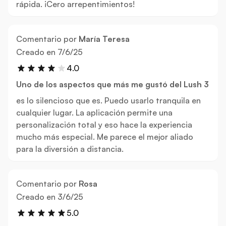
rápida. ¡Cero arrepentimientos!
Comentario por
María Teresa
7 de junio de 2025
Creado en
7/6/25
4.0
Uno de los aspectos que más me gustó del Lush 3
es lo silencioso que es. Puedo usarlo tranquila en
cualquier lugar. La aplicación permite una
personalización total y eso hace la experiencia
mucho más especial. Me parece el mejor aliado
para la diversión a distancia.
Comentario por
Rosa
3 de junio de 2025
Creado en
3/6/25
5.0