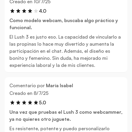
10 de julio de 2025
Creado en
10/7/25
4.0
Como modelo webcam, buscaba algo práctico y
funcional.
El Lush 3 es justo eso. La capacidad de vincularlo a
las propinas lo hace muy divertido y aumenta la
participación en el chat. Además, el diseño es
bonito y femenino. Sin duda, ha mejorado mi
experiencia laboral y la de mis clientes.
Comentario por
María Isabel
8 de julio de 2025
Creado en
8/7/25
5.0
Una vez que pruebas el Lush 3 como webcammer,
ya no quieres otro juguete.
Es resistente, potente y puedo personalizarlo