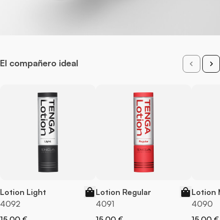
El compañero ideal
Lotion Light
Lotion Regular
Lotion 
4092
4091
4090
15,00 €
15,00 €
15,00 €