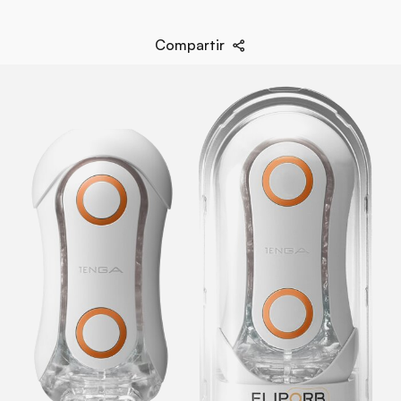
Estimulación
Pene
Compartir
EAN
4560220557433
Diametro
4,5 cm
Largo
11,5 cm
Marca
Tenga
Material
Elastómero Termoplástico