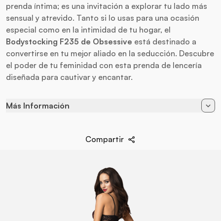
prenda íntima; es una invitación a explorar tu lado más
sensual y atrevido. Tanto si lo usas para una ocasión
especial como en la intimidad de tu hogar, el
Bodystocking F235 de Obsessive
está destinado a
convertirse en tu mejor aliado en la seducción. Descubre
el poder de tu feminidad con esta prenda de lencería
diseñada para cautivar y encantar.
Más Información
Color
Negro
Compartir
90% Poliamida - 10%
Composición
Elastane
Talla
S/M/L
Estilo
Bodystocking
Marca
Obsessive