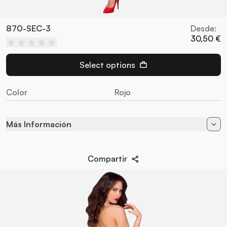
870-SEC-3
Desde:
30,50 €
Select options
Color
Rojo
Más Información
Color
Rojo
Compartir
94% Poliamida - 6%
Composición
Elastane
Estilo
Conjunto
Marca
Obsessive